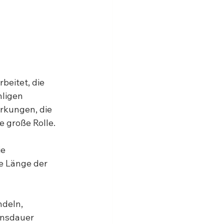
beitet, die 
ligen 
rkungen, die 
e große Rolle.
e 
e Länge der 
deln, 
ensdauer 