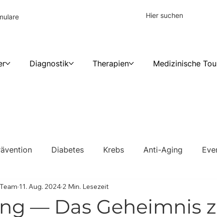
mulare
er
Diagnostik
Therapien
Medizinische Tou
rävention
Diabetes
Krebs
Anti-Aging
Eve
c Team
11. Aug. 2024
2 Min. Lesezeit
ing — Das Geheimnis z