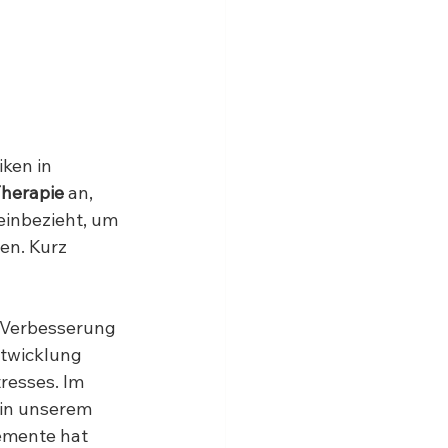
ken in 
Therapie 
an, 
einbezieht, um 
en. Kurz 
 Verbesserung 
ntwicklung 
resses. Im 
in unserem 
emente hat 