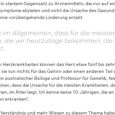
 in starkem Gegensatz zu Arzneimitteln, die nur auf ei
 Symptome abzielen und nicht die Ursache des Gesund
 eine vorübergehende Linderung erzielt.
 im Allgemeinen, dass für die meiste
, die wir heutzutage bekommen, die
t.
Herzkrankheiten können das Herz etwa fünf bis zehn
sie tun nichts für das Gehirn oder einen anderen Teil 
ein australischer Biologe und Professor für Genetik, fest
nen, dass die Ursache für die meisten Krankheiten, die
, im Alter liegt. Ich kenne keine 10-Jährigen, die an
en erkranken“.
 Verständnis und mehr Wissen zu diesem Thema hab