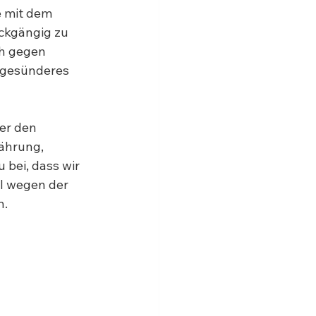
e mit dem 
ckgängig zu 
h gegen 
 gesünderes 
er den 
ährung, 
bei, dass wir 
il wegen der 
n.