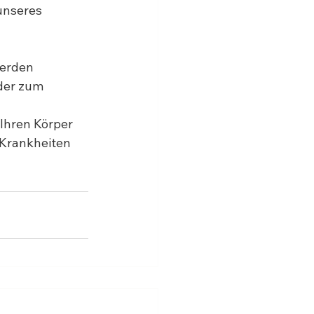
unseres 
erden 
der zum 
Ihren Körper 
 Krankheiten 