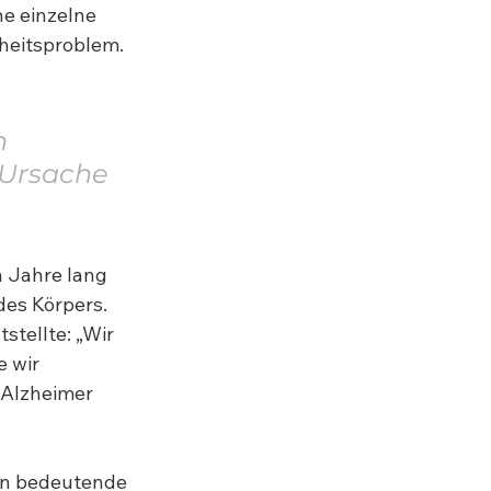
ne einzelne 
heitsproblem. 
n 
 Ursache 
 Jahre lang 
des Körpers. 
stellte: „Wir 
 wir 
 Alzheimer 
en bedeutende 