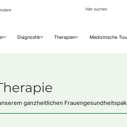
mulare
er
Diagnostik
Therapien
Medizinische Tou
Therapie
 unserem ganzheitlichen Frauengesundheitspak