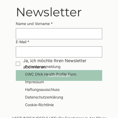
Newsletter
Name und Vorname
*
E-Mail
*
Ja, ich möchte Ihren Newsletter 
abonnieren.
Patientenanmeldung
OWC DNA Health Profile Form
Abonnieren
Impressum
Haftungsausschluss
Datenschutzerklärung
Cookie-Richtlinie